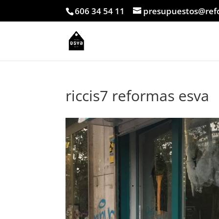
606 34 54 11
presupuestos@ref
riccis7 reformas esva