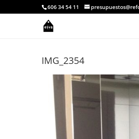
606 34 54 11
presupuestos@ref
IMG_2354