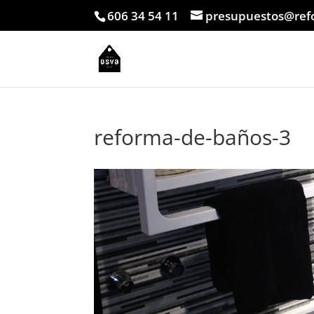
606 34 54 11
presupuestos@ref
reforma-de-baños-3