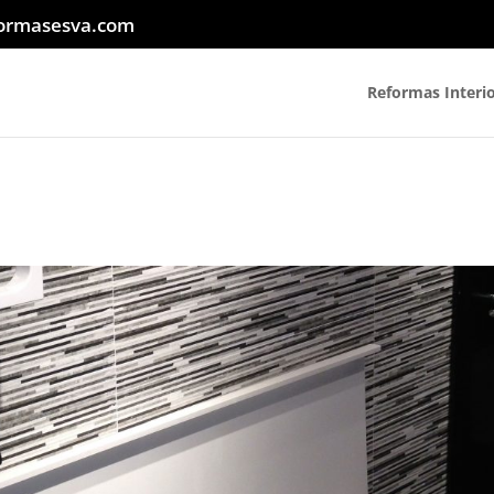
ormasesva.com
Reformas Interi