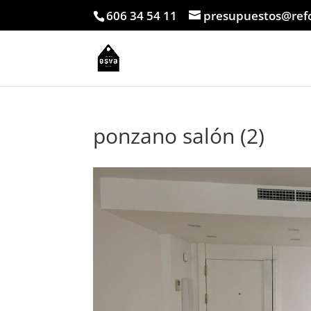
606 34 54 11
presupuestos@ref
ponzano salón (2)