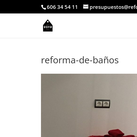
606 34 54 11
presupuestos@ref
reforma-de-baños