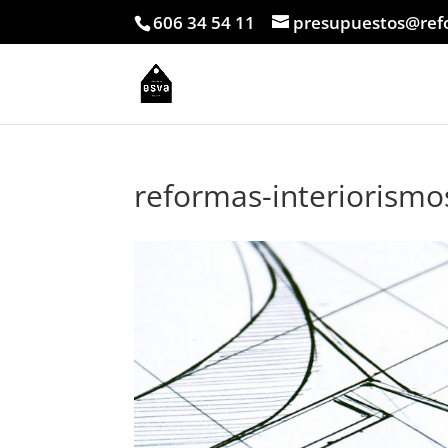
606 34 54 11
presupuestos@ref
reformas-interiorismo